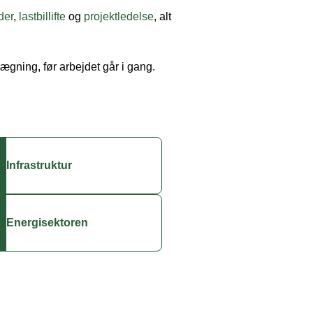
der
,
lastbillifte
og
projektledelse
, alt
ægning, før arbejdet går i gang.
Infrastruktur
Energisektoren