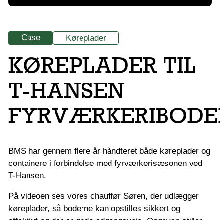
Case
Køreplader
KØREPLADER TIL
T-HANSEN
FYRVÆRKERIBODE
BMS har gennem flere år håndteret både køreplader og
containere i forbindelse med fyrværkerisæsonen ved
T-Hansen.
På videoen ses vores chauffør Søren, der udlægger
køreplader, så boderne kan opstilles sikkert og