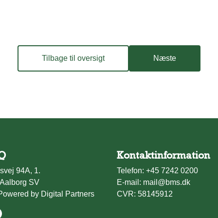
Tilbage til oversigt
Næste
Q
Kontaktinformation
svej 94A, 1.
Telefon:
+45 7242 0200
Aalborg SV
E-mail:
mail@bms.dk
Powered by Digital Partners
CVR: 58145912