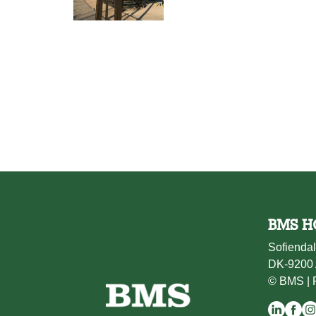
BMS H
Sofiendal
DK-9200 
© BMS |