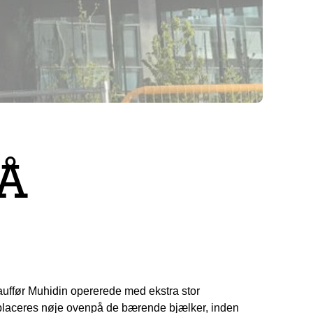
Å
hauffør Muhidin opererede med ekstra stor
d placeres nøje ovenpå de bærende bjælker, inden