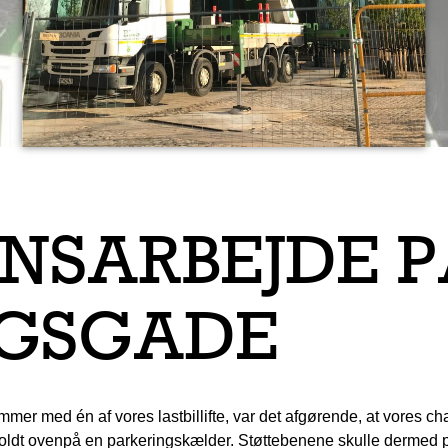
NSARBEJDE P
GSGADE
mmer med én af vores lastbillifte, var det afgørende, at vores c
ft holdt ovenpå en parkeringskælder. Støttebenene skulle derme