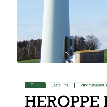
Case
Lastbillifte
Vindmølleindus
HEROPPE 