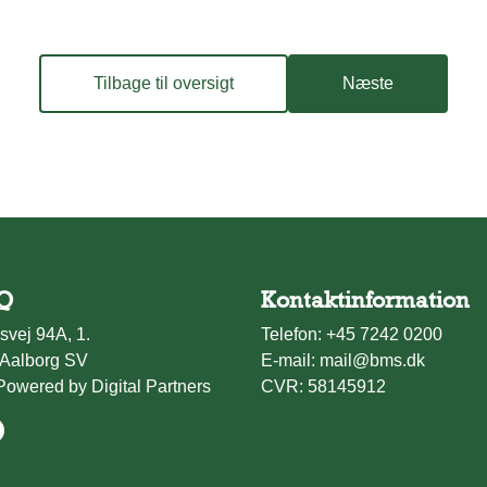
Tilbage til oversigt
Næste
Q
Kontaktinformation
svej 94A, 1.
Telefon:
+45 7242 0200
Aalborg SV
E-mail:
mail@bms.dk
Powered by Digital Partners
CVR: 58145912