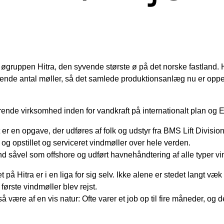
 øgruppen Hitra, den syvende største ø på det norske fastland. H
arende antal møller, så det samlede produktionsanlæg nu er oppe 
førende virksomhed inden for vandkraft på internationalt plan og
et er en opgave, der udføres af folk og udstyr fra BMS Lift Divi
 opstillet og serviceret vindmøller over hele verden.
nd såvel som offshore og udført havnehåndtering af alle typer 
 Hitra er i en liga for sig selv. Ikke alene er stedet langt væk fr
 første vindmøller blev rejst.
 være af en vis natur: Ofte varer et job op til fire måneder, og de