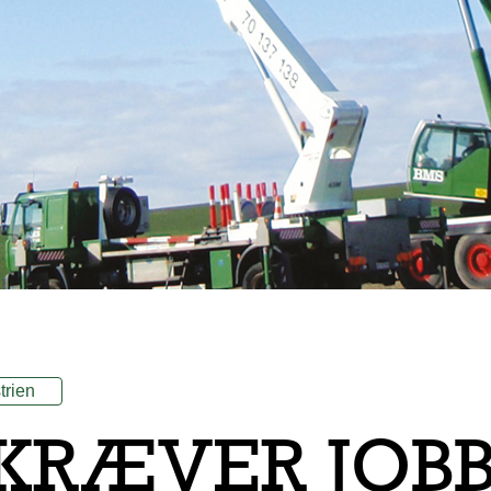
trien
KRÆVER JOBB