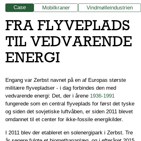
Case
Mobilkraner
Vindmølleindustrien
FRA FLYVEPLADS
TIL VEDVARENDE
ENERGI
Engang var Zerbst navnet på en af Europas største
militære flyvepladser - i dag forbindes den med
vedvarende energi: Det, der i årene
1936-1991
fungerede som en central flyveplads for først det tyske
og siden det sovjetiske luftvåben, er siden 2011 blevet
omdannet til et center for ikke-fossile energikilder.
I 2011 blev der etableret en solenergipark i Zerbst. Tre
år senere fulgte et biomethananlæg, og i efteråret 2015