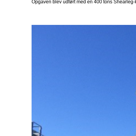
Opgaven blev udført med en 400 tons Shearleg-k