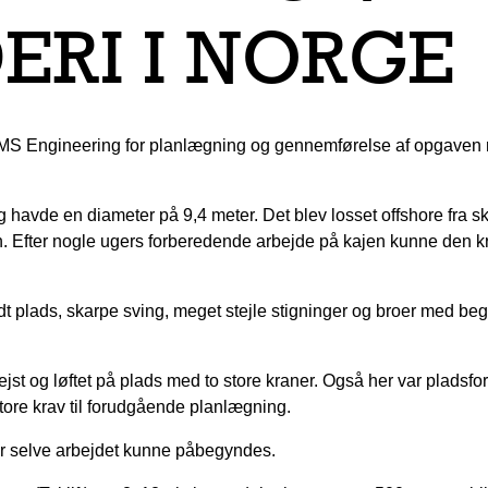
ERI I NORGE
ngineering for planlægning og gennemførelse af opgaven med 
g havde en diameter på 9,4 meter. Det blev losset offshore fra 
gen. Efter nogle ugers forberedende arbejde på kajen kunne den k
t plads, skarpe sving, meget stejle stigninger og broer med begr
rejst og løftet på plads med to store kraner. Også her var pladsf
store krav til forudgående planlægning.
ør selve arbejdet kunne påbegyndes.