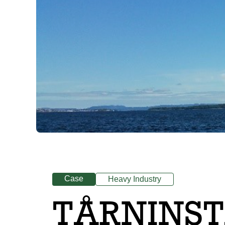
Case
Heavy Industry
TÅRNINST