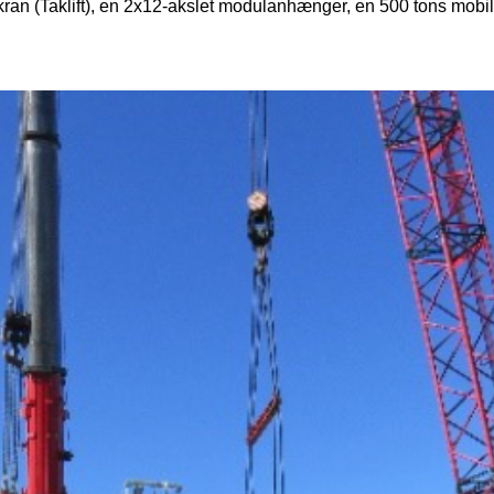
ran (Taklift), en 2x12-akslet modulanhænger, en 500 tons mobil