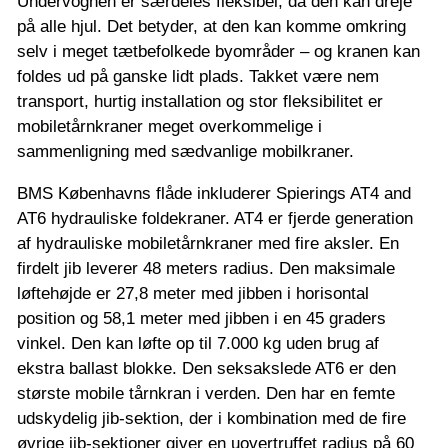
Undervognen er særdeles fleksibel, da den kan dreje
på alle hjul. Det betyder, at den kan komme omkring
selv i meget tætbefolkede byområder – og kranen kan
foldes ud på ganske lidt plads. Takket være nem
transport, hurtig installation og stor fleksibilitet er
mobiletårnkraner meget overkommelige i
sammenligning med sædvanlige mobilkraner.
BMS Københavns flåde inkluderer Spierings AT4 and
AT6 hydrauliske foldekraner. AT4 er fjerde generation
af hydrauliske mobiletårnkraner med fire aksler. En
firdelt jib leverer 48 meters radius. Den maksimale
løftehøjde er 27,8 meter med jibben i horisontal
position og 58,1 meter med jibben i en 45 graders
vinkel. Den kan løfte op til 7.000 kg uden brug af
ekstra ballast blokke. Den seksakslede AT6 er den
største mobile tårnkran i verden. Den har en femte
udskydelig jib-sektion, der i kombination med de fire
øvrige jib-sektioner giver en uovertruffet radius på 60