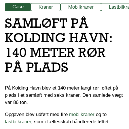
Case
Kraner
Mobilkraner
Lastbilkr
SAMLØFT PÅ
KOLDING HAVN:
140 METER RØR
PÅ PLADS
På Kolding Havn blev et 140 meter langt rør løftet på
plads i et samløft med seks kraner. Den samlede vægt
var 86 ton.
Opgaven blev udført med fire
mobilkraner
og to
lastbilkraner
, som i fællesskab håndterede løftet.