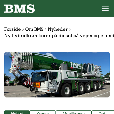
Forside
Om BMS
Nyheder
Ny hybridkran kører på diesel på vejen og el unde
Nyhed
Kraner
Mobilkraner
Det