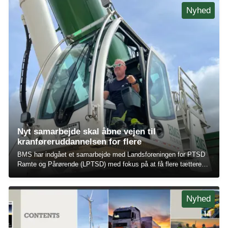
over kørebanen. Heldigvis kom ingen personer til skade, og
Nyhed
hændelsen resulterede udelukkende i materielle skader.
Nyt samarbejde skal åbne vejen til
kranføreruddannelsen for flere
BMS har indgået et samarbejde med Landsforeningen for PTSD
Ramte og Pårørende (LPTSD) med fokus på at få flere tættere
på arbejdsmarkedet gennem en kranføreruddannelse.
Nyhed