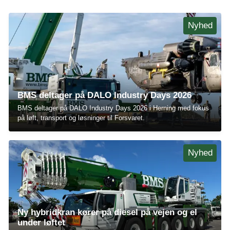
Nyhed
BMS deltager på DALO Industry Days 2026
BMS deltager på DALO Industry Days 2026 i Herning med fokus
på løft, transport og løsninger til Forsvaret.
Nyhed
Ny hybridkran kører på diesel på vejen og el
under løftet