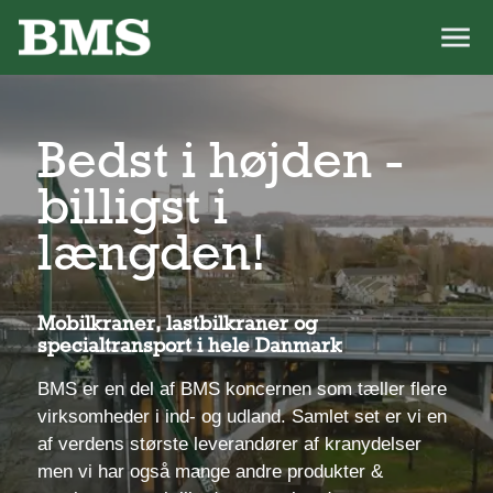
Bedst i højden -
billigst i
længden!
Mobilkraner, lastbilkraner og
specialtransport i hele Danmark
BMS er en del af BMS koncernen som tæller flere
virksomheder i ind- og udland. Samlet set er vi en
af verdens største leverandører af kranydelser
men vi har også mange andre produkter &