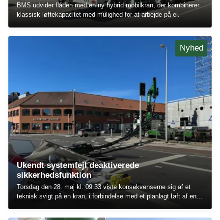
BMS udvider flåden med en ny hybrid mobilkran, der kombinerer
klassisk løftekapacitet med mulighed for at arbejde på el.
Nyhed
Ukendt systemfejl deaktiverede
sikkerhedsfunktion
Torsdag den 28. maj kl. 09.33 viste konsekvenserne sig af et
teknisk svigt på en kran, i forbindelse med et planlagt løft af en
pølsevogn til et rejsegilde i Holstebro. Det tekniske svigt
medførte, at kranens bom og udskud kollapsede og faldt ned