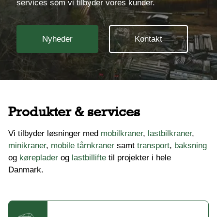
services som vi tilbyder vores kunder.
Nyheder
Kontakt
Produkter & services
Vi tilbyder løsninger med
mobilkraner
,
lastbilkraner
,
minikraner
,
mobile tårnkraner
samt
transport
,
baksning
og
køreplader
og
lastbillifte
til projekter i hele
Danmark.