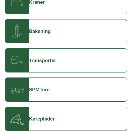
Kraner
Baksning
Transporter
SPMTere
Køreplader